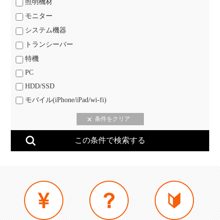
照明機材
モニター
システム機器
トランシーバー
特機
PC
HDD/SSD
モバイル(iPhone/iPad/wi-fi)