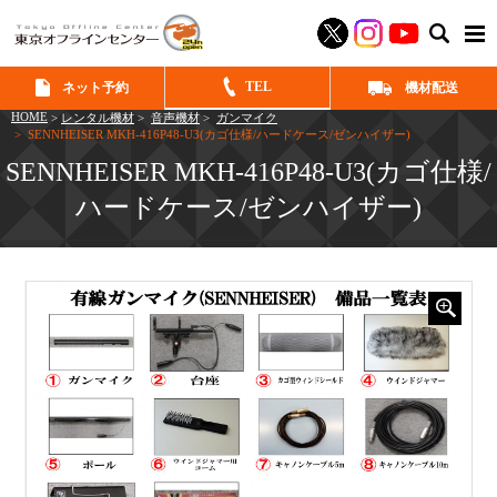
SEAR
TEL
ネット予約
機材配送
HOME
>
レンタル機材
>
音声機材
>
ガンマイク
> SENNHEISER MKH-416P48-U3(カゴ仕様/ハードケース/ゼンハイザー)
SENNHEISER MKH-416P48-U3(カゴ仕様/
ハードケース/ゼンハイザー)