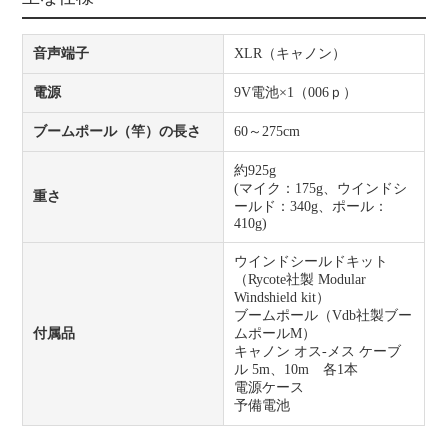
音声端子
XLR（キャノン）
電源
9V電池×1（006ｐ）
ブームポール（竿）の長さ
60～275cm
約925g
(マイク：175g、ウインドシ
重さ
ールド：340g、ポール：
410g)
ウインドシールドキット
（Rycote社製 Modular
Windshield kit）
ブームポール（Vdb社製ブー
付属品
ムポールM）
キャノン オス-メス ケーブ
ル 5m、10m 各1本
電源ケース
予備電池