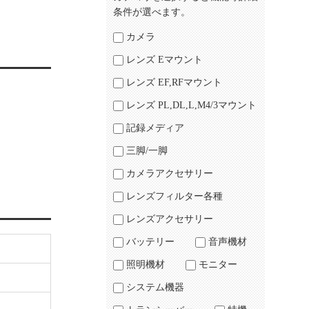
条件が選べます。
カメラ
レンズ Eマウント
レンズ EF,RFマウント
レンズ PL,DL,L,M4/3マウント
記録メディア
三脚/一脚
カメラアクセサリー
レンズフィルター各種
レンズアクセサリー
バッテリー
音声機材
照明機材
モニター
システム機器