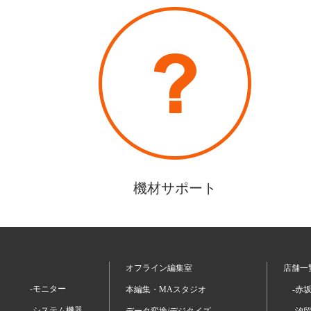
機材サポート
オフライン編集室
店舗一
-モニター
本編集・MAスタジオ
-赤
-システム機器