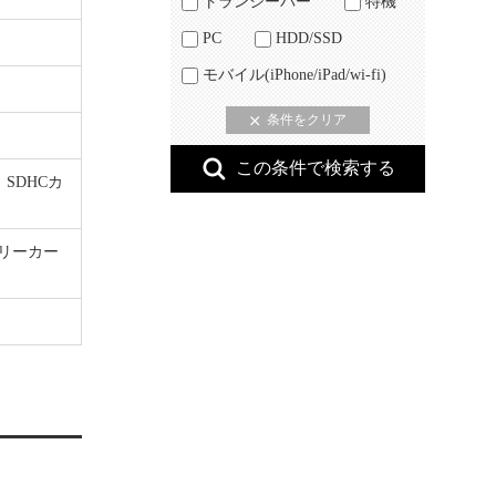
トランシーバー
特機
PC
HDD/SSD
モバイル(iPhone/iPad/wi-fi)
SDHCカ
モリーカー