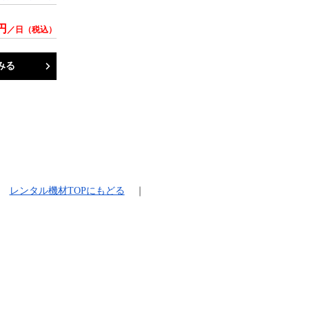
円
／日（税込）
みる
レンタル機材
TOPにもどる
｜