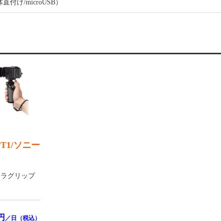
直付け/microUSB）
PT1/ソニー
メラグリップ
円
／日（税込）