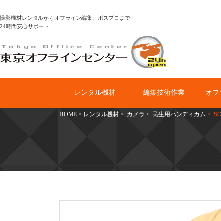
撮影機材レンタルからオフライン編集、ポスプロまで
24時間安心サポート
レンタル機材
編集技術作業
オフ
HOME
>
レンタル機材
>
カメラ
>
民生用ハンディカム
> SO