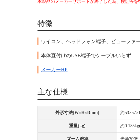
本製品のメーカーサポートが終了した為、検証等を
特徴
ワイコン、ヘッドフォン端子、ビューファ
本体直付けのUSB端子でケーブルいらず
メーカーHP
主な仕様
外形寸法(W×H×Dmm)
約53×57×
重量(kg)
約0.185k
ズーム倍率
光学30