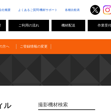
会社概要
よくあるご質問/機材サポート
各種比較表
付
ご利用の流れ
機材配送
作業受
の方へ
ご登録情報の変更
ィル
撮影機材検索