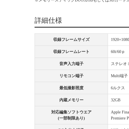
※メモリースティックDUO32GBもしくはSDカー
詳細仕様
収録フレームサイズ
1920×1080
収録フレームレート
60i/60ｐ
音声入力端子
ステレオ
リモコン端子
Multi端子
最低撮影照度
6ルクス
内蔵メモリー
32GB
対応編集ソフトウエア
Apple Fi
(一部制限あり)
Premiere