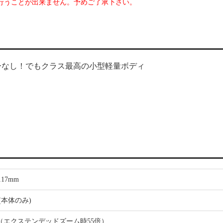
行うことが出来ません。予めご了承下さい。
ーなし！でもクラス最高の小型軽量ボディ
117mm
g(本体のみ)
倍（エクステンデッドズーム時55倍）