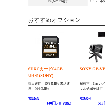
PC入出力端子
USB（本体
おすすめオプション
SDXCカード64GB
SONY GP-V
UHS1(SONY)
読出速度：95/94MB/s 書込速
耐荷重：1kg カ
度：90/60MB/s
マルチ端子対応
電話受付
電話受付
140円
517
／日（税込）