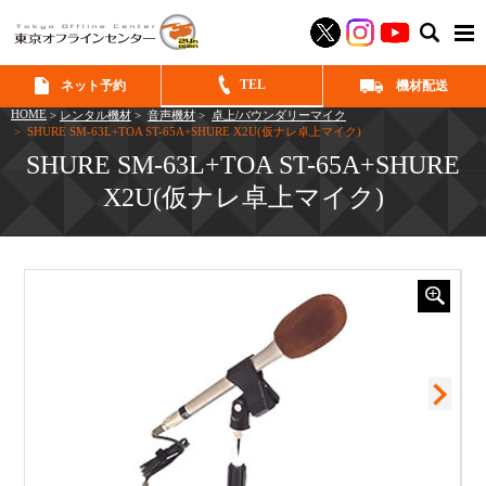
SEAR
TEL
ネット予約
機材配送
HOME
>
レンタル機材
>
音声機材
>
卓上/バウンダリーマイク
> SHURE SM-63L+TOA ST-65A+SHURE X2U(仮ナレ卓上マイク)
SHURE SM-63L+TOA ST-65A+SHURE
X2U(仮ナレ卓上マイク)