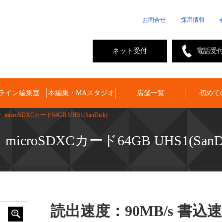
お問合せ
採用情報
ネット受付
電話受
ライン編集室
本編集・MAスタジオ
店舗一覧
初めて
 microSDXCカード64GB UHS1(SanDisk)
microSDXCカード64GB UHS1(SanDi
読出速度：90MB/s 書込