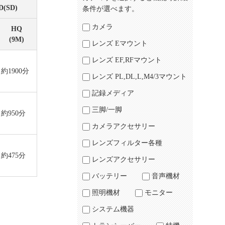
D(SD)
条件が選べます。
カメラ
HQ
(9M)
レンズ Eマウント
レンズ EF,RFマウント
約1900分
レンズ PL,DL,L,M4/3マウント
記録メディア
三脚/一脚
約950分
カメラアクセサリー
レンズフィルター各種
約475分
レンズアクセサリー
バッテリー
音声機材
照明機材
モニター
システム機器