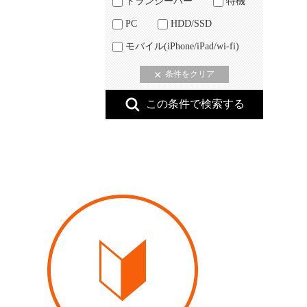
トランシーバー
特機
PC
HDD/SSD
モバイル(iPhone/iPad/wi-fi)