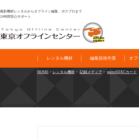
撮影機材レンタルからオフライン編集、ポスプロまで
24時間安心サポート
レンタル機材
編集技術作業
オフ
HOME
>
レンタル機材
>
記録メディア
>
microSDXCカード
>