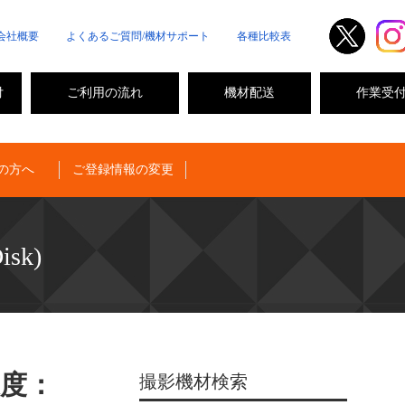
会社概要
よくあるご質問/機材サポート
各種比較表
付
ご利用の流れ
機材配送
作業受
の方へ
ご登録情報の変更
sk)
速度：
撮影機材検索