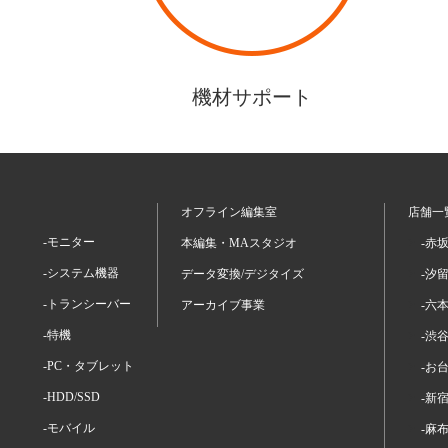
機材サポート
オフライン編集室
店舗一
-モニター
本編集・MAスタジオ
-赤
-システム機器
データ変換/デジタイズ
-汐
-トランシーバー
アーカイブ事業
-六
-特機
-渋
-PC・タブレット
-お
-HDD/SSD
-新
-モバイル
-麻