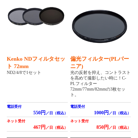
Kenko NDフィルタセッ
偏光フィルター(PLバー
ト 72mm
ニア)
ND2/4/8で1セット
光の反射を抑え、コントラスト
を高めて撮影したい時に！C-
PLフィルター
72mm/77mm/82mmの3枚セッ
ト。
電話受付
電話受付
550円
1000円
／日（税込）
／日（税込）
ネット受付
ネット受付
467円
850円
／日（税込）
／日（税込）