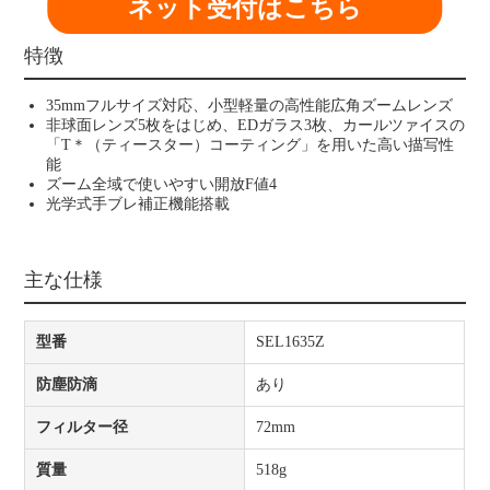
ネット受付はこちら
特徴
35mmフルサイズ対応、小型軽量の高性能広角ズームレンズ
非球面レンズ5枚をはじめ、EDガラス3枚、カールツァイスの
「T＊（ティースター）コーティング」を用いた高い描写性
能
ズーム全域で使いやすい開放F値4
光学式手ブレ補正機能搭載
主な仕様
型番
SEL1635Z
防塵防滴
あり
フィルター径
72mm
質量
518g