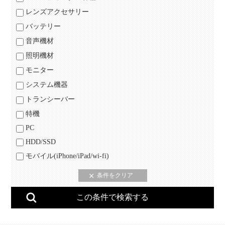
レンズアクセサリー
バッテリー
音声機材
照明機材
モニター
システム機器
トランシーバー
特機
PC
HDD/SSD
モバイル(iPhone/iPad/wi-fi)