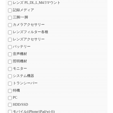
レンズ PL,DL,L,M4/3マウント
記録メディア
三脚/一脚
カメラアクセサリー
レンズフィルター各種
レンズアクセサリー
バッテリー
音声機材
照明機材
モニター
システム機器
トランシーバー
特機
PC
HDD/SSD
モバイル(iPhone/iPad/wi-fi)