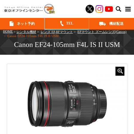
SEAR
TEL
ネット予約
機材配送
HOME
>
レンタル機材
>
レンズ EF,RFマウント
>
EFマウント ズームレンズ(Canon)
> Canon EF24-105mm F4L IS II USM
Canon EF24-105mm F4L IS II USM