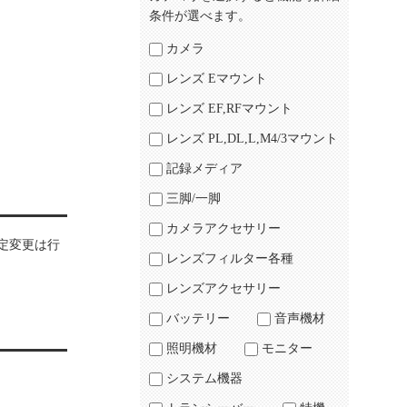
条件が選べます。
カメラ
レンズ Eマウント
レンズ EF,RFマウント
レンズ PL,DL,L,M4/3マウント
記録メディア
三脚/一脚
カメラアクセサリー
定変更は行
レンズフィルター各種
レンズアクセサリー
バッテリー
音声機材
照明機材
モニター
システム機器