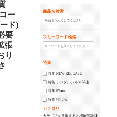
質
商品名検索
ーコー
ード)
必要
フリーワード検索
拡張
おり
特集
さ
じる
特集 NEW RELEASE
特集 デジタルシネマ関連
特集 iPhone
特集 推し活
カテゴリ
カテゴリを選択すると機能等詳細