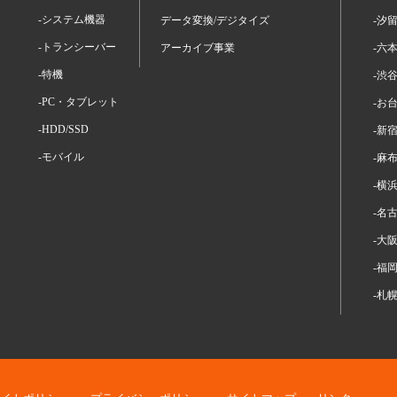
-システム機器
データ変換/デジタイズ
-汐
-トランシーバー
アーカイブ事業
-六
-特機
-渋
-PC・タブレット
-お
-HDD/SSD
-新
-モバイル
-麻
-横
-名
-大
-福
-札