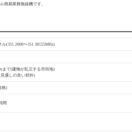
ル簡易業務無線機です。
(351.2000〜351.38125MHz)
1kmまで(建物が乱立する市街地)
m(見通しの良い郊外)
C規格)
4時間