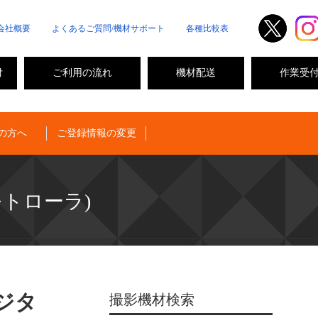
会社概要
よくあるご質問/機材サポート
各種比較表
付
ご利用の流れ
機材配送
作業受
の方へ
ご登録情報の変更
/モトローラ)
ジタ
撮影機材検索