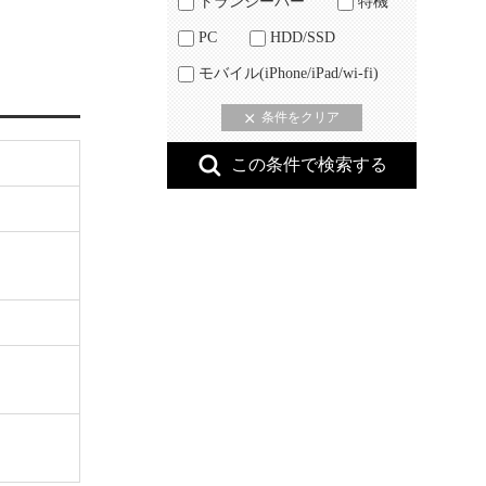
トランシーバー
特機
PC
HDD/SSD
モバイル(iPhone/iPad/wi-fi)