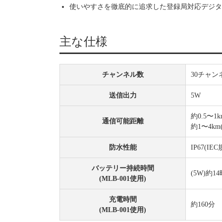
使いやすさを徹底的に追求した登録局対応デジタ
主な仕様
チャンネル数
30チャンネル
送信出力
5W
約0.5〜
通信可能距離
約1〜4k
防水性能
IP67(IE
バッテリー持続時間
(5W)約1
(MLB-001使用)
充電時間
約160分
(MLB-001使用)