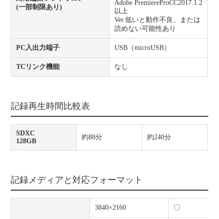
Adobe PremiereProCC2017.1.2
(一部制限あり)
以上
Ver.低いと動作不良、または
読めない可能性あり
PC入出力端子
USB（microUSB）
TCリンク機能
なし
記録再生時間比較表
SDXC
約88分
約240分
約
128GB
記録メディアと対応フォーマット
3840×2160
〇