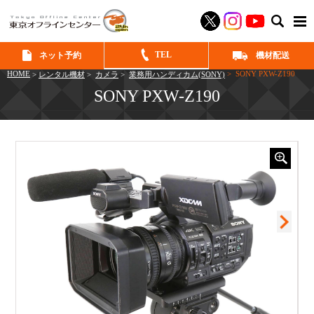
SEAR
TEL
ネット予約
機材配送
HOME
> SONY PXW-Z190
>
レンタル機材
>
カメラ
>
業務用ハンディカム(SONY)
SONY PXW-Z190