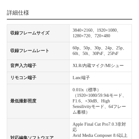
詳細仕様
3840×2160、1920×1080、
収録フレームサイズ
1280×720、720×480
60p、50p、30p、24p、25p、
収録フレームレート
60i、50i、30PsF、25PsF
音声入力端子
XLR/内蔵マイク/MIシュー
リモコン端子
Lanc端子
0.01lx（標準）
（1920×1080/59.94iモード、
最低撮影照度
F1.6、+30dB、High
Sensilivityモード、64フレー
ム蓄積）
Apple Final Cut Pro7.0.3非対
応
Avid Media Composer 8.6以上
対応編集ソフトウエア