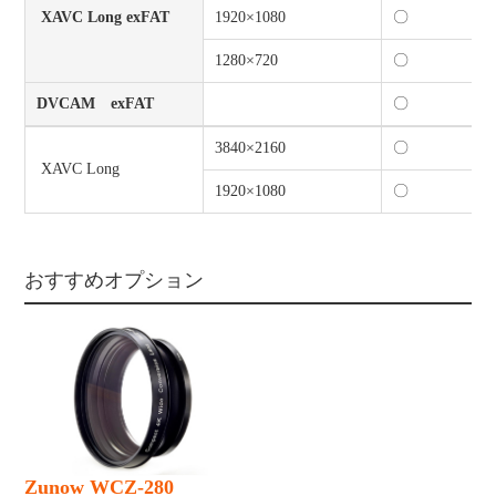
XAVC Long exFAT
1920×1080
〇
1280×720
〇
DVCAM exFAT
〇
3840×2160
〇
XAVC Long
1920×1080
〇
おすすめオプション
Zunow WCZ-280