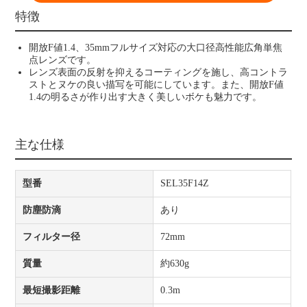
特徴
開放F値1.4、35mmフルサイズ対応の大口径高性能広角単焦
点レンズです。
レンズ表面の反射を抑えるコーティングを施し、高コントラ
ストとヌケの良い描写を可能にしています。また、開放F値
1.4の明るさが作り出す大きく美しいボケも魅力です。
主な仕様
型番
SEL35F14Z
防塵防滴
あり
フィルター径
72mm
質量
約630g
最短撮影距離
0.3m