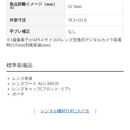
焦点距離イメージ（mm）
52.5mm
※1
外形寸法
78.5×112.0
手ブレ補正
なし
※1撮像素子がAPS-Cサイズのレンズ交換式デジタルカメラ装着
時の35mm判換算値(mm)
標準装備品
レンズ本体
レンズフード ALC-SH135
レンズキャップ(フロント･リア)
ポーチ
｜
レンタル機材
TOPにもどる
｜