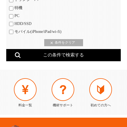
特機
PC
HDD/SSD
モバイル(iPhone/iPad/wi-fi)
料金一覧
機材サポート
初めての方へ