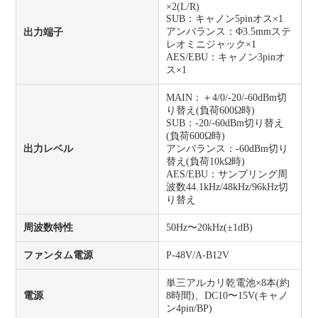
×2(L/R)
SUB：キャノン5pinオス×1
アンバランス：Φ3.5mmステ
出力端子
レオミニジャック×1
AES/EBU：キャノン3pinオ
ス×1
MAIN：＋4/0/-20/-60dBm切
り替え(負荷600Ω時)
SUB：-20/-60dBm切り替え
(負荷600Ω時)
出力レベル
アンバランス：-60dBm切り
替え(負荷10kΩ時)
AES/EBU：サンプリング周
波数44.1kHz/48kHz/96kHz切
り替え
周波数特性
50Hz〜20kHz(±1dB)
ファンタム電源
P-48V/A-B12V
単三アルカリ乾電池×8本(約
電源
8時間)、DC10〜15V(キャノ
ン4pin/BP)