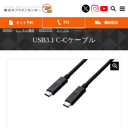
SEAR
TEL
ネット予約
機材配送
HOME
>
HDD/SSD
>
レンタル機材
>
ケーブル
> USB3.1 C-Cケーブル
USB3.1 C-Cケーブル