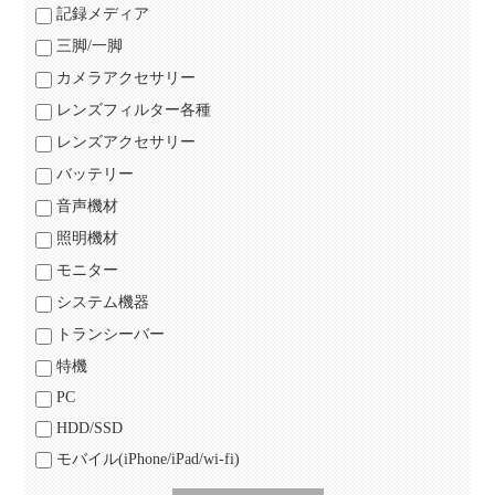
記録メディア
三脚/一脚
カメラアクセサリー
レンズフィルター各種
レンズアクセサリー
バッテリー
音声機材
照明機材
モニター
システム機器
トランシーバー
特機
PC
HDD/SSD
モバイル(iPhone/iPad/wi-fi)