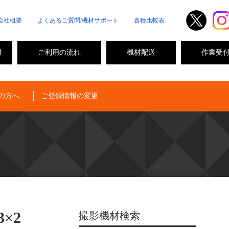
会社概要
よくあるご質問/機材サポート
各種比較表
付
ご利用の流れ
機材配送
作業受
の方へ
ご登録情報の変更
3×2
撮影機材検索