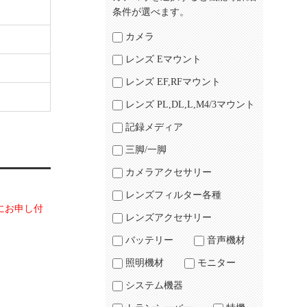
条件が選べます。
カメラ
レンズ Eマウント
レンズ EF,RFマウント
レンズ PL,DL,L,M4/3マウント
記録メディア
三脚/一脚
カメラアクセサリー
レンズフィルター各種
にお申し付
レンズアクセサリー
バッテリー
音声機材
照明機材
モニター
システム機器