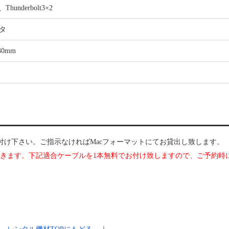
、Thunderbolt3×2
タ
30mm
付け下さい。ご指示なければMacフォーマットにてお貸出し致します。
て頂きます。下記適合ケーブルを1本無料でお付け致しますので、ご予約時