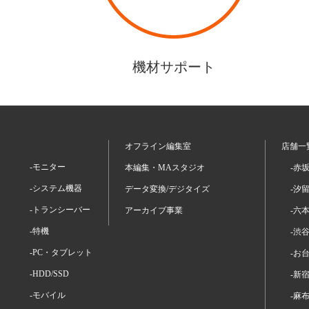
機材サポート
オフライン編集室
店舗一
-モニター
本編集・MAスタジオ
-赤
-システム機器
データ変換/デジタイズ
-汐
-トランシーバー
アーカイブ事業
-六
-特機
-渋
-PC・タブレット
-お
-HDD/SSD
-新
-モバイル
-麻