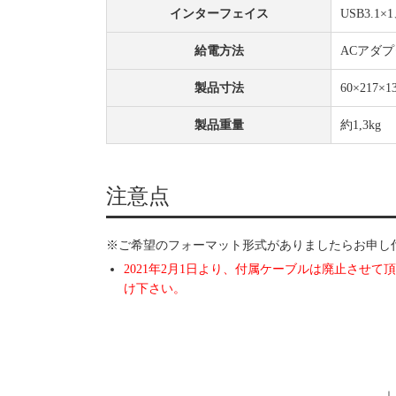
インターフェイス
USB3.1×1
給電方法
ACアダプ
製品寸法
60×217×1
製品重量
約1,3kg
注意点
※ご希望のフォーマット形式がありましたらお申し
2021年2月1日より、付属ケーブルは廃止させ
け下さい。