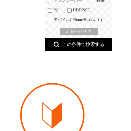
トランシーバー
特機
PC
HDD/SSD
モバイル(iPhone/iPad/wi-fi)