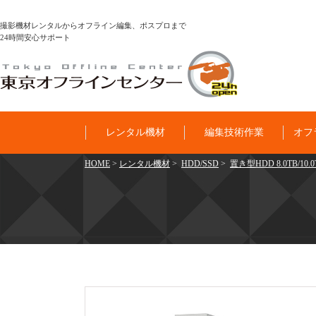
撮影機材レンタルからオフライン編集、ポスプロまで
24時間安心サポート
レンタル機材
編集技術作業
オフ
HOME
>
レンタル機材
>
HDD/SSD
>
置き型HDD 8.0TB/10.0T