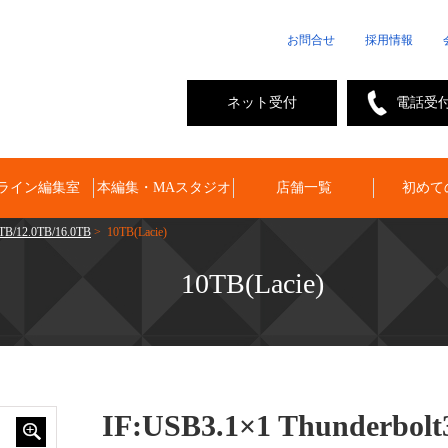
お問合せ
採用情報
ネット受付
電話受
ライン編集室
本編集・MAスタジオ
店舗一覧
初めて
B/12.0TB/16.0TB
> 10TB(Lacie)
10TB(Lacie)
IF:USB3.1×1 Thunderbolt