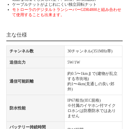
ケーブルナットがよじれにくい独立回転ナット
モトローラのデジタルトランシーバーGDR4800と組み合わせ
て使用することも出来ます。
主な仕様
チャンネル数
30チャンネル(351MHz帯)
送信出力
5W/1W
約0.5〜1kmまで(建物が乱立
する市街地)
通信可能距離
約1〜4km(見通しの良い郊
外)
IP67相当(IEC規格)
※付属のイヤホン付マイク
防水性能
ロホンは防塵防水ではあり
ません
バッテリー持続時間