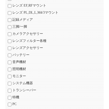
レンズ EF,RFマウント
レンズ PL,DL,L,M4/3マウント
記録メディア
三脚/一脚
カメラアクセサリー
レンズフィルター各種
レンズアクセサリー
バッテリー
音声機材
照明機材
モニター
システム機器
トランシーバー
特機
PC