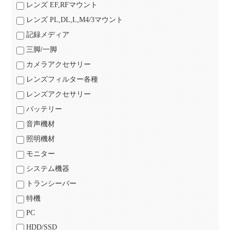
レンズ EF,RFマウント
レンズ PL,DL,L,M4/3マウント
記録メディア
三脚/一脚
カメラアクセサリー
レンズフィルター各種
レンズアクセサリー
バッテリー
音声機材
照明機材
モニター
システム機器
トランシーバー
特機
PC
HDD/SSD