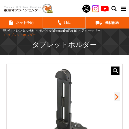
SEAR
TEL
ネット予約
機材配送
HOME
>
レンタル機材
>
モバイル(iPhone/iPad/wi-fi)
>
アクセサリー
> タブレットホルダー
タブレットホルダー