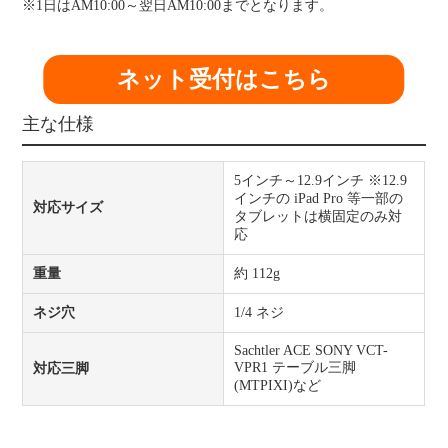
※1日はAM10:00～翌日AM10:00までとなります。
ネット受付はこちら
主な仕様
5インチ～12.9インチ ※12.9
インチの iPad Pro 等一部の
対応サイズ
タブレットは横固定のみ対
応
重量
約 112g
ネジ穴
1/4 ネジ
Sachtler ACE SONY VCT-
VPR1 テーブル三脚
対応三脚
(MTPIXI)など