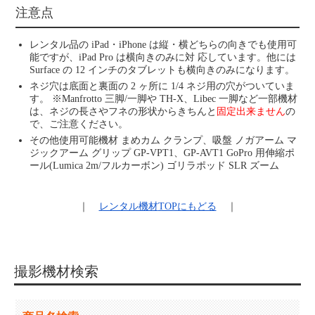
注意点
レンタル品の iPad・iPhone は縦・横どちらの向きでも使用可
能ですが、iPad Pro は横向きのみに対 応しています。他には
Surface の 12 インチのタブレットも横向きのみになります。
ネジ穴は底面と裏面の 2 ヶ所に 1/4 ネジ用の穴がついていま
す。 ※Manfrotto 三脚/一脚や TH-X、Libec 一脚など一部機材
は、ネジの長さやフネの形状からきちんと
固定出来ません
の
で、ご注意ください。
その他使用可能機材 まめカム クランプ、吸盤 ノガアーム マ
ジックアーム グリップ GP-VPT1、GP-AVT1 GoPro 用伸縮ポ
ール(Lumica 2m/フルカーボン) ゴリラポッド SLR ズーム
｜
レンタル機材
TOPにもどる
｜
撮影機材検索