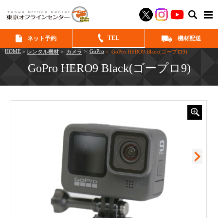
SEAR
TEL
ネット予約
機材配送
HOME
>
GoPro
>
レンタル機材
>
カメラ
> GoPro HERO9 Black(ゴープロ9)
GoPro HERO9 Black(ゴープロ9)