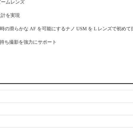
ズームレンズ
量設計を実現
の滑らかな AF を可能にするナノ USM を L レンズで初めて
手持ち撮影を強力にサポート