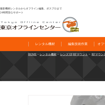
撮影機材レンタルからオフライン編集、ポスプロまで
24時間安心サポート
レンタル機材
編集技術作業
オフ
HOME
>
レンタル機材
>
レンズ EF,RFマウント
>
RFマウント