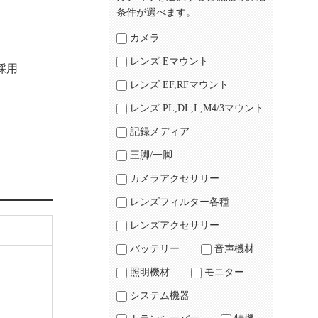
条件が選べます。
カメラ
レンズ Eマウント
採用
レンズ EF,RFマウント
レンズ PL,DL,L,M4/3マウント
記録メディア
三脚/一脚
カメラアクセサリー
レンズフィルター各種
レンズアクセサリー
バッテリー
音声機材
照明機材
モニター
システム機器