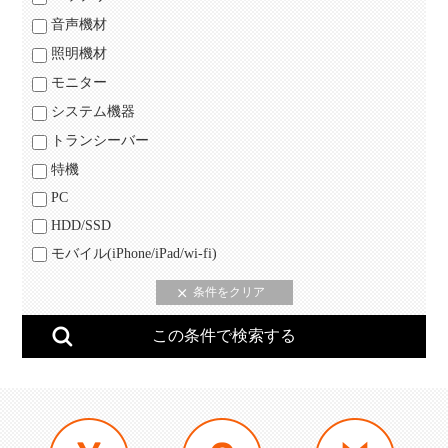
音声機材
照明機材
モニター
システム機器
トランシーバー
特機
PC
HDD/SSD
モバイル(iPhone/iPad/wi-fi)