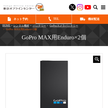
SEAR
TEL
ネット予約
機材配送
HOME
>
レンタル機材
>
バッテリー
>
GoProカメラバッテリー
> GoPro MAX用Enduro×2個
GoPro MAX用Enduro×2個