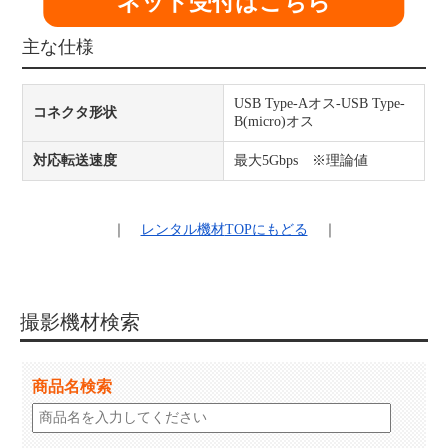
ネット受付はこちら
主な仕様
USB Type-Aオス-USB Type-
コネクタ形状
B(micro)オス
対応転送速度
最大5Gbps ※理論値
｜
レンタル機材
TOPにもどる
｜
撮影機材検索
商品名検索