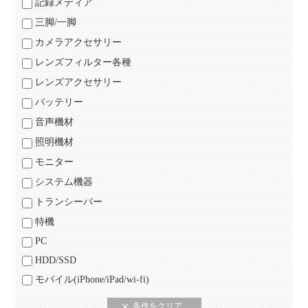
記録メディア
三脚/一脚
カメラアクセサリー
レンズフィルター各種
レンズアクセサリー
バッテリー
音声機材
照明機材
モニター
システム機器
トランシーバー
特機
PC
HDD/SSD
モバイル(iPhone/iPad/wi-fi)