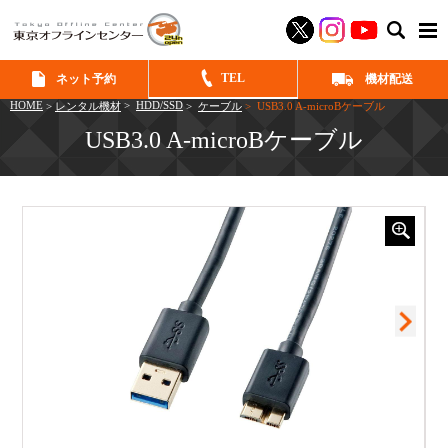
SEAR
TEL
ネット予約
機材配送
HOME
>
HDD/SSD
>
レンタル機材
>
ケーブル
> USB3.0 A-microBケーブル
USB3.0 A-microBケーブル