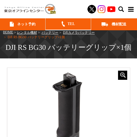
SEAR
TEL
ネット予約
機材配送
HOME
>
レンタル機材
>
バッテリー
>
DJIカメラバッテリー
> DJI RS BG30 バッテリーグリップ×1個
DJI RS BG30 バッテリーグリップ×1個