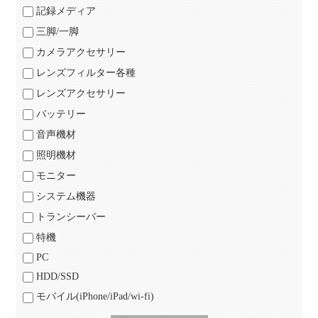
記録メディア
三脚/一脚
カメラアクセサリー
レンズフィルター各種
レンズアクセサリー
バッテリー
音声機材
照明機材
モニター
システム機器
トランシーバー
特機
PC
HDD/SSD
モバイル(iPhone/iPad/wi-fi)