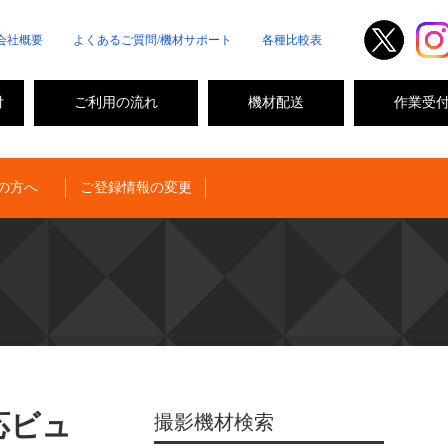
会社概要
よくあるご質問/機材サポート
各種比較表
付
ご利用の流れ
機材配送
作業受
の方へ
ご登録情報の変更
対応ビュ
撮影機材検索