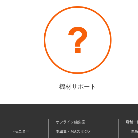
機材サポート
オフライン編集室
店舗一
-モニター
本編集・MAスタジオ
-赤