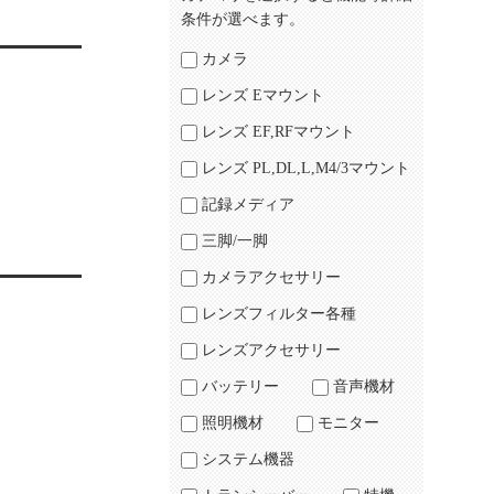
条件が選べます。
カメラ
レンズ Eマウント
レンズ EF,RFマウント
レンズ PL,DL,L,M4/3マウント
記録メディア
三脚/一脚
カメラアクセサリー
レンズフィルター各種
レンズアクセサリー
バッテリー
音声機材
照明機材
モニター
システム機器