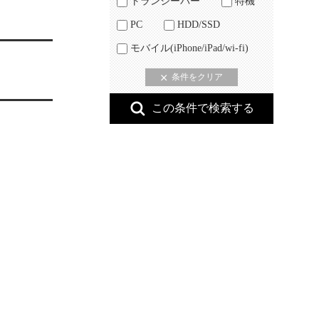
トランシーバー
特機
PC
HDD/SSD
モバイル(iPhone/iPad/wi-fi)