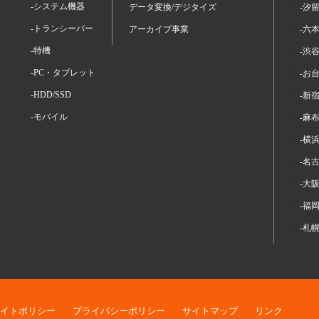
-システム機器
データ変換/デジタイズ
-汐
-トランシーバー
アーカイブ事業
-六
-特機
-渋
-PC・タブレット
-お
-HDD/SSD
-新
-モバイル
-麻
-横
-名
-大
-福
-札
イトポリシー
プライバシーポリシー
サイトマップ
リンク