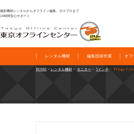
撮影機材レンタルからオフライン編集、ポスプロまで
24時間安心サポート
レンタル機材
編集技術作業
オフ
HOME
>
レンタル機材
>
モニター
>
5インチ
> TVlogic F-5A