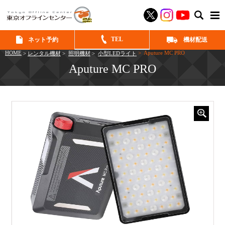
SEAR
TEL
ネット予約
機材配送
HOME
> Aputure MC PRO
>
レンタル機材
>
照明機材
>
小型LEDライト
Aputure MC PRO