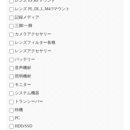
レンズ EF,RFマウント
レンズ PL,DL,L,M4/3マウント
記録メディア
三脚/一脚
カメラアクセサリー
レンズフィルター各種
レンズアクセサリー
バッテリー
音声機材
照明機材
モニター
システム機器
トランシーバー
特機
PC
HDD/SSD