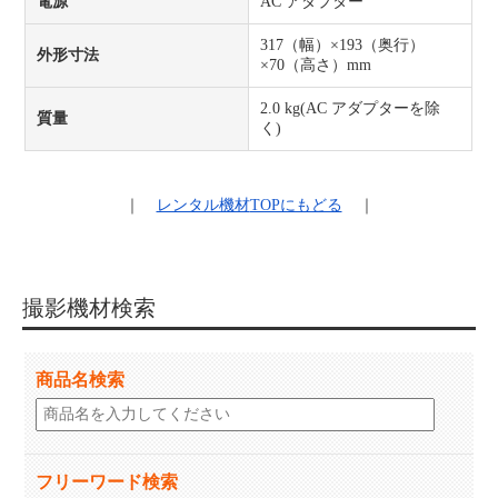
電源
AC アダプター
317（幅）×193（奥行）
外形寸法
×70（高さ）mm
2.0 kg(AC アダプターを除
質量
く)
｜
レンタル機材
TOPにもどる
｜
撮影機材検索
商品名検索
フリーワード検索