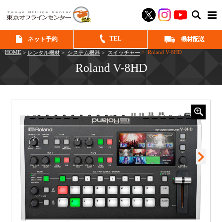
SEAR
TEL
ネット予約
機材配送
HOME
> Roland V-8HD
>
レンタル機材
>
システム機器
>
スイッチャー
Roland V-8HD