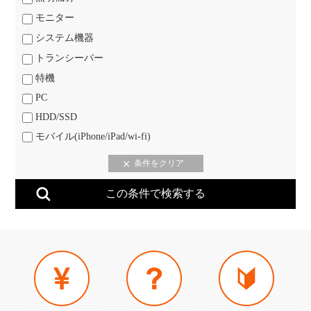
モニター
システム機器
トランシーバー
特機
PC
HDD/SSD
モバイル(iPhone/iPad/wi-fi)