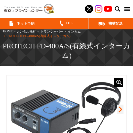
SEAR
TEL
ネット予約
機材配送
HOME
>
レンタル機材
>
トランシーバー
>
インカム
> PROTECH FD-400A/S(有線式インターカム)
PROTECH FD-400A/S(有線式インターカ
ム)