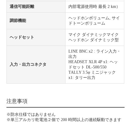
通信可能距離
内部電源使用時 最長 2 km）
ヘッドホンボリューム, サイ
調節機能
ドトーンボリューム
マイク ダイナミックマイク
ヘッドセット
ヘッドホン ダイナミック型
LINE BNC x2 : ライン入力・
出力
HEADSET XLR 4P x1: ヘッ
入力・出力コネクタ
ドセット DL-500/550
TALLY 3.5φ ミニジャック
x1: タリー出力
注意事項
※防水仕様ではありません
※単三アルカリ乾電池２個で 200 時間以上の連続駆動できます