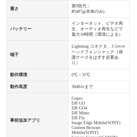
第9世代：
重さ
約487g(本体のみ)
インターネット、ビデオ再
バッテリー
生、オーディオ再生などで
最大10時間（環境による）
Lightning コネクタ、3.5ｍｍ
ヘッドフォンジャック（保
端子
護ケースをはずす必要あ
り）
動作環境
0℃～35℃
動作高度
3048ｍまで
Gopro
DJI GO
DJI GO4
DJI Mimo
DJI Fly
事前追加アプリ
Image Edge Mobile(SONY)
Content Browser
Mobile(SONY)