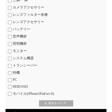
三脚/一脚
カメラアクセサリー
レンズフィルター各種
レンズアクセサリー
バッテリー
音声機材
照明機材
モニター
システム機器
トランシーバー
特機
PC
HDD/SSD
モバイル(iPhone/iPad/wi-fi)