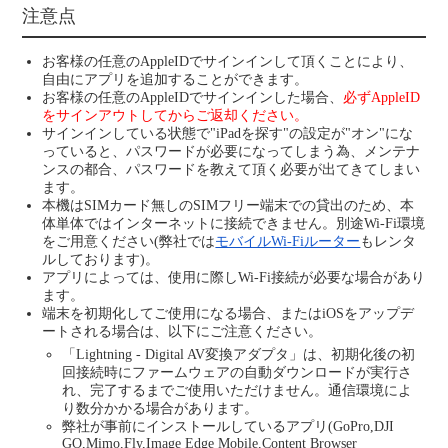
注意点
お客様の任意のAppleIDでサインインして頂くことにより、
自由にアプリを追加することができます。
お客様の任意のAppleIDでサインインした場合、
必ずAppleID
をサインアウトしてからご返却ください。
サインインしている状態で"iPadを探す"の設定が"オン"にな
っていると、パスワードが必要になってしまう為、メンテナ
ンスの都合、パスワードを教えて頂く必要が出てきてしまい
ます。
本機はSIMカード無しのSIMフリー端末での貸出のため、本
体単体ではインターネットに接続できません。別途Wi-Fi環境
をご用意ください(弊社では
モバイルWi-Fiルーター
もレンタ
ルしております)。
アプリによっては、使用に際しWi-Fi接続が必要な場合があり
ます。
端末を初期化してご使用になる場合、またはiOSをアップデ
ートされる場合は、以下にご注意ください。
「Lightning - Digital AV変換アダプタ」は、初期化後の初
回接続時にファームウェアの自動ダウンロードが実行さ
れ、完了するまでご使用いただけません。通信環境によ
り数分かかる場合があります。
弊社が事前にインストールしているアプリ(GoPro,DJI
GO,Mimo,Fly,Image Edge Mobile,Content Browser