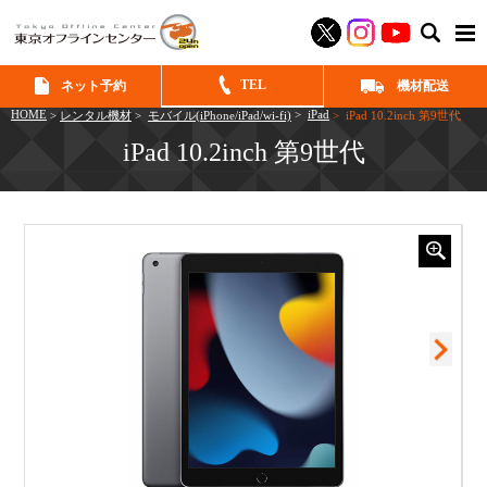
SEAR
TEL
ネット予約
機材配送
HOME
>
iPad
>
レンタル機材
>
モバイル(iPhone/iPad/wi-fi)
> iPad 10.2inch 第9世代
iPad 10.2inch 第9世代