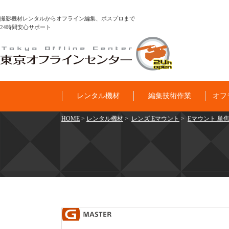
撮影機材レンタルからオフライン編集、ポスプロまで
24時間安心サポート
レンタル機材
編集技術作業
オフ
HOME
>
レンタル機材
>
レンズ Eマウント
>
Eマウント 単焦