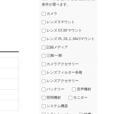
条件が選べます。
カメラ
レンズ Eマウント
レンズ EF,RFマウント
レンズ PL,DL,L,M4/3マウント
記録メディア
三脚/一脚
カメラアクセサリー
レンズフィルター各種
レンズアクセサリー
バッテリー
音声機材
照明機材
モニター
システム機器