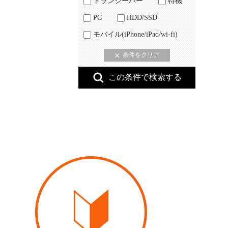
トランシーバー
特機
PC
HDD/SSD
モバイル(iPhone/iPad/wi-fi)