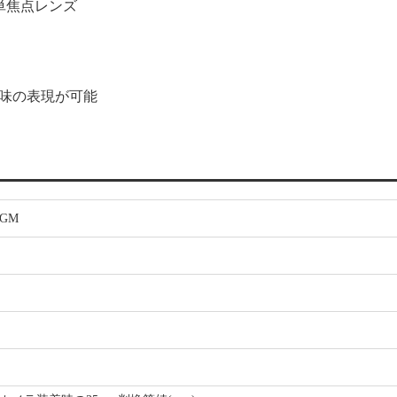
準単焦点レンズ
け味の表現が可能
2GM
）