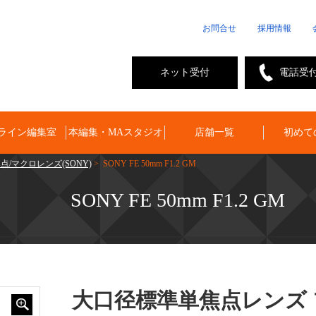
お問合せ
採用情報
ネット受付
電話受
ライン編集室
本編集・MAスタジオ
店舗一覧
初めて
点/マクロレンズ(SONY)
> SONY FE 50mm F1.2 GM
SONY FE 50mm F1.2 GM
大口径標準単焦点レンズ 