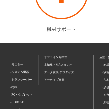
機材サポート
オフライン編集室
店舗一
-モニター
本編集・MAスタジオ
-赤
-システム機器
データ変換/デジタイズ
-汐
-トランシーバー
アーカイブ事業
-六
-特機
-渋
-PC・タブレット
-お
-HDD/SSD
-新