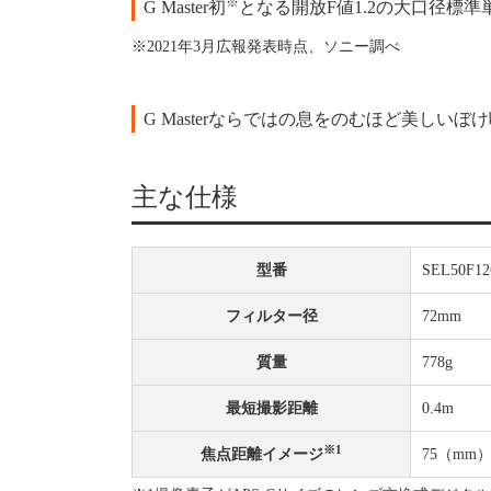
※
G Master初
となる開放F値1.2の大口径標
※2021年3月広報発表時点、ソニー調べ
G Masterならではの息をのむほど美しいぼ
主な仕様
型番
SEL50F1
フィルター径
72mm
質量
778g
最短撮影距離
0.4m
※1
焦点距離イメージ
75（mm