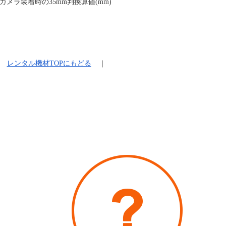
カメラ装着時の35mm判換算値(mm)
レンタル機材
TOPにもどる
｜