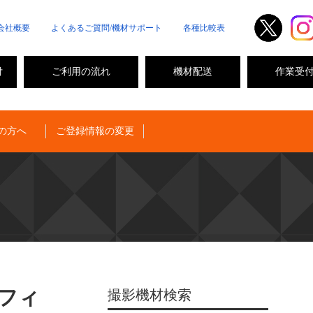
会社概要
よくあるご質問/機材サポート
各種比較表
付
ご利用の流れ
機材配送
作業受
の方へ
ご登録情報の変更
フィ
撮影機材検索