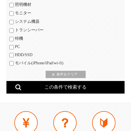
照明機材
モニター
システム機器
トランシーバー
特機
PC
HDD/SSD
モバイル(iPhone/iPad/wi-fi)