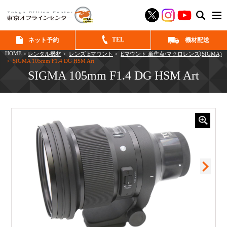
SEAR
TEL
ネット予約
機材配送
HOME
>
レンタル機材
>
レンズ Eマウント
>
Eマウント 単焦点/マクロレンズ(SIGMA)
> SIGMA 105mm F1.4 DG HSM Art
SIGMA 105mm F1.4 DG HSM Art