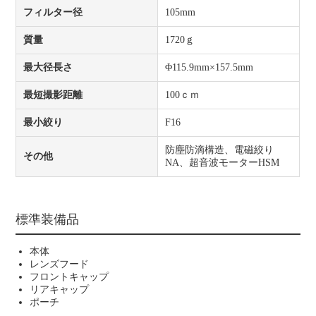
フィルター径
105mm
質量
1720ｇ
最大径長さ
Φ115.9mm×157.5mm
最短撮影距離
100ｃｍ
最小絞り
F16
防塵防滴構造、電磁絞り
その他
NA、超音波モーターHSM
標準装備品
本体
レンズフード
フロントキャップ
リアキャップ
ポーチ