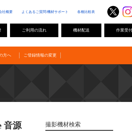
会社概要
よくあるご質問/機材サポート
各種比較表
付
ご利用の流れ
機材配送
作業受
の方へ
ご登録情報の変更
le 音源
撮影機材検索