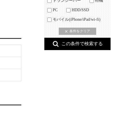
トランシーバー
特機
PC
HDD/SSD
モバイル(iPhone/iPad/wi-fi)