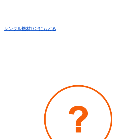
レンタル機材
TOPにもどる
｜