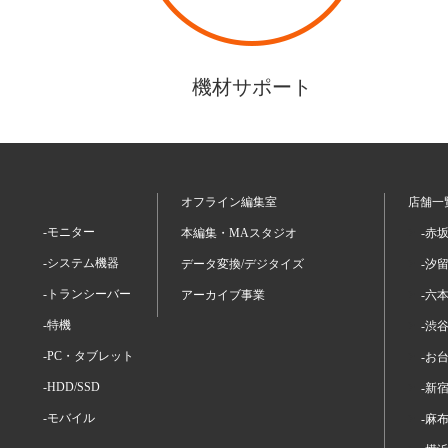
機材サポート
オフライン編集室
店舗一
-モニター
本編集・MAスタジオ
-赤
-システム機器
データ変換/デジタイズ
-汐
-トランシーバー
アーカイブ事業
-六
-特機
-渋
-PC・タブレット
-お
-HDD/SSD
-新
-モバイル
-麻