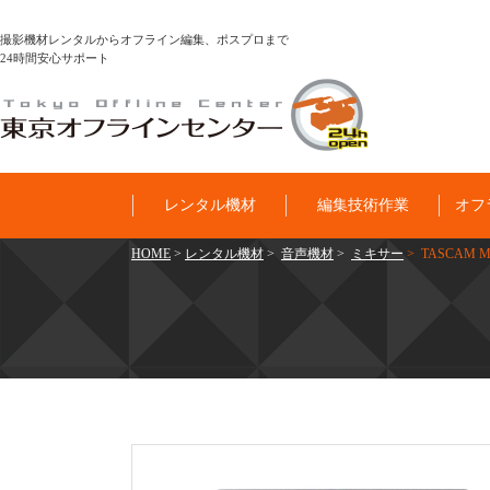
撮影機材レンタルからオフライン編集、ポスプロまで
24時間安心サポート
レンタル機材
編集技術作業
オフ
HOME
>
レンタル機材
>
音声機材
>
ミキサー
> TASCAM Mi