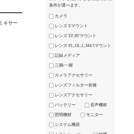
条件が選べます。
カメラ
トミキサー
レンズ Eマウント
レンズ EF,RFマウント
レンズ PL,DL,L,M4/3マウント
記録メディア
三脚/一脚
カメラアクセサリー
レンズフィルター各種
レンズアクセサリー
バッテリー
音声機材
照明機材
モニター
システム機器