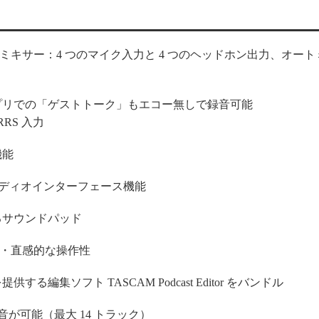
ミキサー：4 つのマイク入力と 4 つのヘッドホン出力、オー
プリでの「ゲストトーク」もエコー無しで録音可能
RRS 入力
機能
ーディオインターフェース機能
るサウンドパッド
単・直感的な操作性
集ソフト TASCAM Podcast Editor をバンドル
が可能（最大 14 トラック）