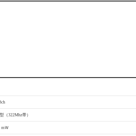
3ch
C型（322Mhz帯）
１mＷ