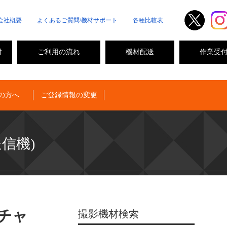
会社概要
よくあるご質問/機材サポート
各種比較表
付
ご利用の流れ
機材配送
作業受
の方へ
ご登録情報の変更
送信機)
3チャ
撮影機材検索