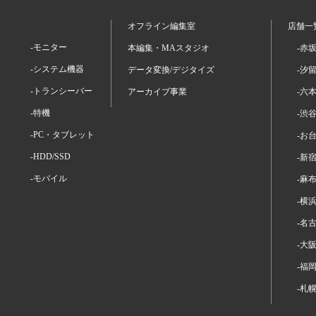
オフライン編集室
店舗一
-モニター
本編集・MAスタジオ
-赤
-システム機器
データ変換/デジタイズ
-汐
-トランシーバー
アーカイブ事業
-六
-特機
-渋
-PC・タブレット
-お
-HDD/SSD
-新
-モバイル
-麻
-横
-名
-大
-福
-札