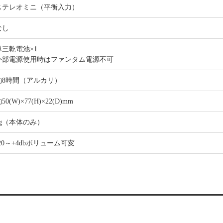
ステレオミニ（平衡入力）
なし
単三乾電池×1
外部電源使用時はファンタム電源不可
約8時間（アルカリ）
50(W)×77(H)×22(D)mm
6g（本体のみ）
-20～+4dbボリューム可変