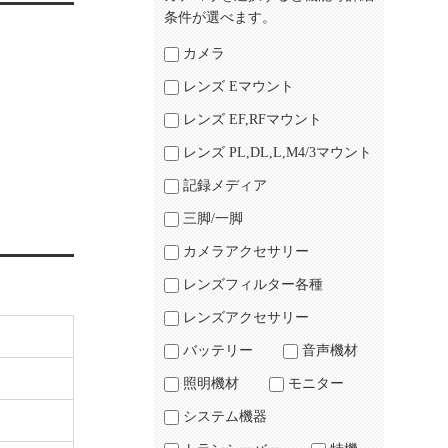
条件が選べます。
カメラ
レンズ Eマウント
レンズ EF,RFマウント
レンズ PL,DL,L,M4/3マウント
記録メディア
三脚/一脚
カメラアクセサリー
レンズフィルター各種
レンズアクセサリー
バッテリー
音声機材
照明機材
モニター
システム機器