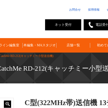
お問合せ
採用情報
ネット受付
電話受
ライン編集室
本編集・MAスタジオ
店舗一覧
初めて
CatchMe RD-212(キャッチミー小型送信機)
CatchMe RD-212(キャッチミー小型
C型(322MHz帯)送信機 1