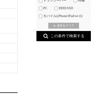
トランシーバー
特機
PC
HDD/SSD
モバイル(iPhone/iPad/wi-fi)