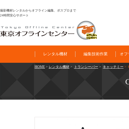
撮影機材レンタルからオフライン編集、ポスプロまで
24時間安心サポート
レンタル機材
編集技術作業
オフ
HOME
>
レンタル機材
>
トランシーバー
>
キャッチミー
> 