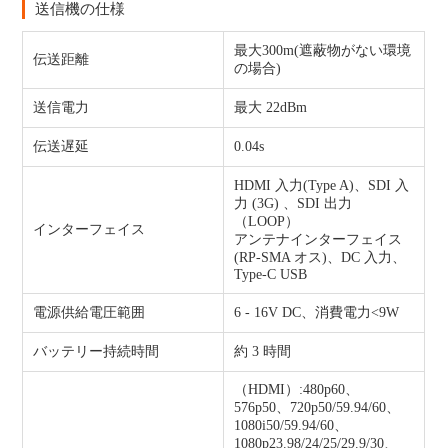
送信機の仕様
最大300m(遮蔽物がない環境
伝送距離
の場合)
送信電力
最大 22dBm
伝送遅延
0.04s
HDMI 入力(Type A)、SDI 入
力 (3G) 、SDI 出力
（LOOP）
インターフェイス
アンテナインターフェイス
(RP-SMA オス)、DC 入力、
Type-C USB
電源供給電圧範囲
6 - 16V DC、消費電力<9W
バッテリー持続時間
約 3 時間
（HDMI）:480p60、
576p50、720p50/59.94/60、
1080i50/59.94/60、
1080p23.98/24/25/29.9/30、