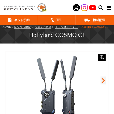
SEAR
TEL
ネット予約
機材配送
HOME
> Hollyland COSMO C1
>
レンタル機材
>
システム機器
>
トランスミッター
Hollyland COSMO C1