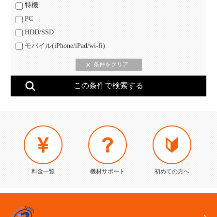
特機
PC
HDD/SSD
モバイル(iPhone/iPad/wi-fi)
料金一覧
機材サポート
初めての方へ