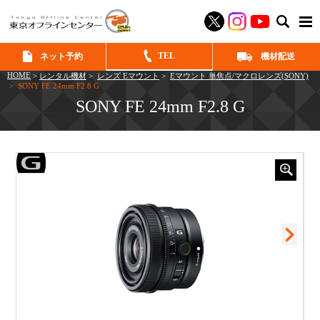
SEAR
TEL
ネット予約
機材配送
HOME
>
レンタル機材
>
レンズ Eマウント
>
Eマウント 単焦点/マクロレンズ(SONY)
> SONY FE 24mm F2.8 G
SONY FE 24mm F2.8 G