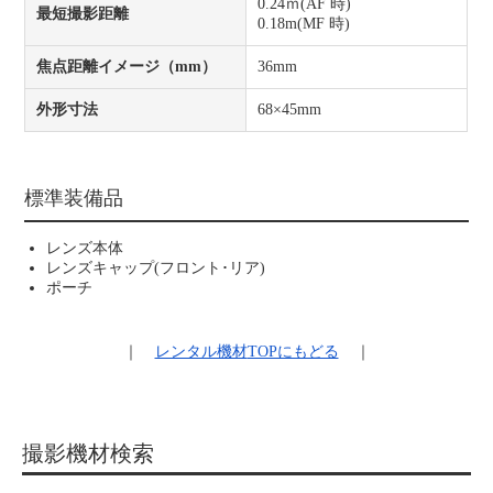
0.24ｍ(AF 時)
最短撮影距離
0.18m(MF 時)
焦点距離イメージ（mm）
36mm
外形寸法
68×45mm
標準装備品
レンズ本体
レンズキャップ(フロント･リア)
ポーチ
｜
レンタル機材
TOPにもどる
｜
撮影機材検索