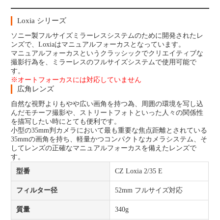
Loxia シリーズ
ソニー製フルサイズミラーレスシステムのために開発されたレ
ンズで、Loxiaはマニュアルフォーカスとなっています。
マニュアルフォーカスというクラッシックでクリエイティブな
撮影行為を、ミラーレスのフルサイズシステムで使用可能で
す。
※オートフォーカスには対応していません
広角レンズ
自然な視野よりもやや広い画角を持つ為、周囲の環境を写し込
んだモチーフ撮影や、ストリートフォトといった人々の関係性
を描写したい時にとても便利です。
小型の35mm判カメラにおいて最も重要な焦点距離とされている
35mmの画角を持ち、軽量かつコンパクトなカメラシステム、そ
してレンズの正確なマニュアルフォーカスを備えたレンズで
す。
型番
CZ Loxia 2/35 E
フィルター径
52mm フルサイズ対応
質量
340g