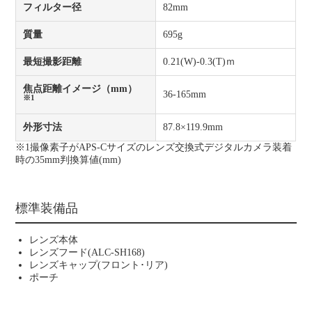
フィルター径
82mm
質量
695g
最短撮影距離
0.21(W)-0.3(T)ｍ
焦点距離イメージ（mm）
36-165mm
※1
外形寸法
87.8×119.9mm
※1撮像素子がAPS-Cサイズのレンズ交換式デジタルカメラ装着
時の35mm判換算値(mm)
標準装備品
レンズ本体
レンズフード(ALC-SH168)
レンズキャップ(フロント･リア)
ポーチ