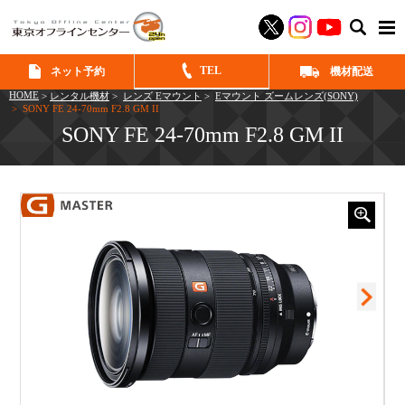
SEAR
TEL
ネット予約
機材配送
HOME
>
レンタル機材
>
レンズ Eマウント
>
Eマウント ズームレンズ(SONY)
> SONY FE 24-70mm F2.8 GM II
SONY FE 24-70mm F2.8 GM II