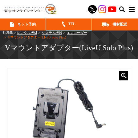
SEAR
TEL
ネット予約
機材配送
HOME
>
レンタル機材
>
システム機器
>
エンコーダー
> Vマウントアダプター(LiveU Solo Plus)
Vマウントアダプター(LiveU Solo Plus)