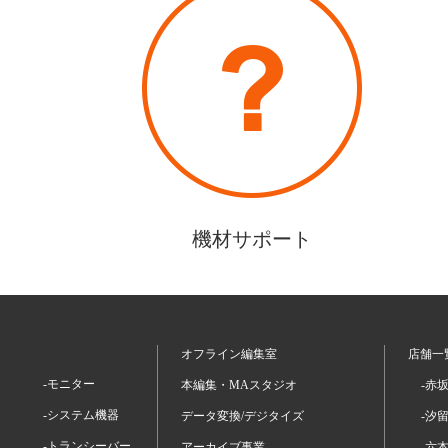
機材サポート
オフライン編集室
店舗一
-モニター
本編集・MAスタジオ
-赤
-システム機器
データ変換/デジタイズ
-汐
-トランシーバー
アーカイブ事業
-六