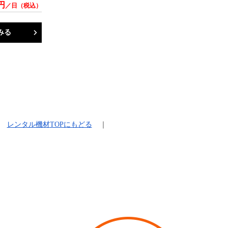
円
／日（税込）
みる
レンタル機材
TOPにもどる
｜