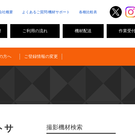
会社概要
よくあるご質問/機材サポート
各種比較表
付
ご利用の流れ
機材配送
作業受
の方へ
ご登録情報の変更
トサ
撮影機材検索