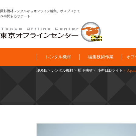
撮影機材レンタルからオフライン編集、ポスプロまで
24時間安心サポート
レンタル機材
編集技術作業
オフ
HOME
>
レンタル機材
>
照明機材
>
小型LEDライト
> Aput