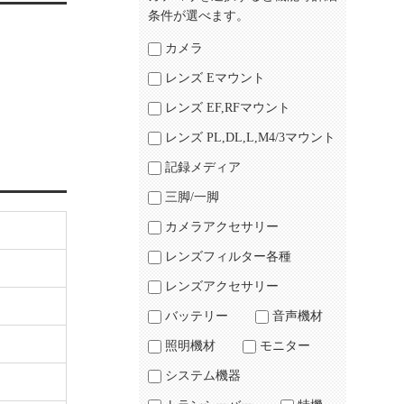
条件が選べます。
カメラ
レンズ Eマウント
レンズ EF,RFマウント
レンズ PL,DL,L,M4/3マウント
記録メディア
三脚/一脚
カメラアクセサリー
レンズフィルター各種
レンズアクセサリー
バッテリー
音声機材
照明機材
モニター
システム機器