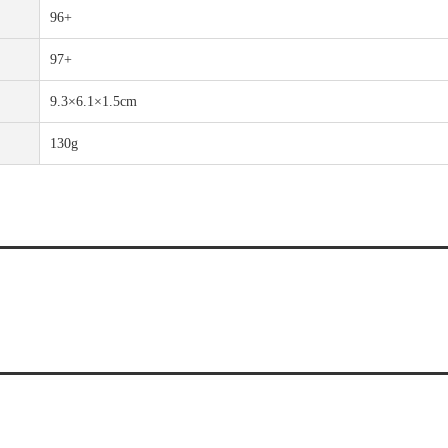
96+
97+
9.3×6.1×1.5cm
130g