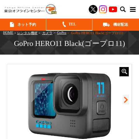
SEAR
TEL
ネット予約
機材配送
HOME
>
GoPro
>
レンタル機材
>
カメラ
> GoPro HERO11 Black(ゴープロ11)
GoPro HERO11 Black(ゴープロ11)