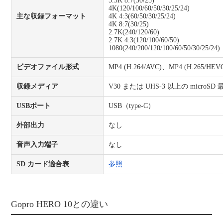
5.3K 8:7(30/25)
4K(120/100/60/50/30/25/24)
主な収録フォーマット
4K 4:3(60/50/30/25/24)
4K 8:7(30/25)
2.7K(240/120/60)
2.7K 4:3(120/100/60/50)
1080(240/200/120/100/60/50/30/25/24)
ビデオファイル形式
MP4 (H.264/AVC)、MP4 (H.265/HEV
収録メディア
V30 または UHS-3 以上の microSD
USBポート
USB（type-C）
外部出力
なし
音声入力端子
なし
SD カード適合表
参照
Gopro HERO 10との違い