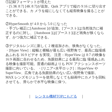
①記録フォーマットが増えた
・[5.3K 8:7] [4K 8:7]が追加。Quik アプリで縦の 9:16 に切り出す
ことができる。カ メラを縦にしなくても縦長映像を撮ることが
できる。
②HyperSmooth が 4.0 から 5.0 になった
・手ブレ補正に[Autoboost ]が追加。[ブースト]は当然強力に補
正するのに対し、 [Autoboost ]は[ブースト]ほど画角が狭くなら
ず、かつ強力に補正できる。
③デジタルレンズに新しく 2 種追加され、狭角がなくなった。
・[Hyper View]：縦幅と横幅が最も広い視野角で、最高に臨場感
あふれる 16:9 ビデオ を実現。 注意：HyperView は 8:7 の映像を
16:9 画面に合わせるため、魚眼効果による最高に臨 場感あふれ
る映像を撮影可能。普通の録画よりも POV アクションスポーツ
撮影に向いている。 ・[リニア+水平ロック]：HyperView や
SuperView、広角である魚眼効果のない広い視野角で撮影。
MAX レンズモジュラーを使用しなくても録画中にカメラを回転
させても、滑らかで水平な映像に保つ。
｜
レンタル機材
TOPにもどる
｜