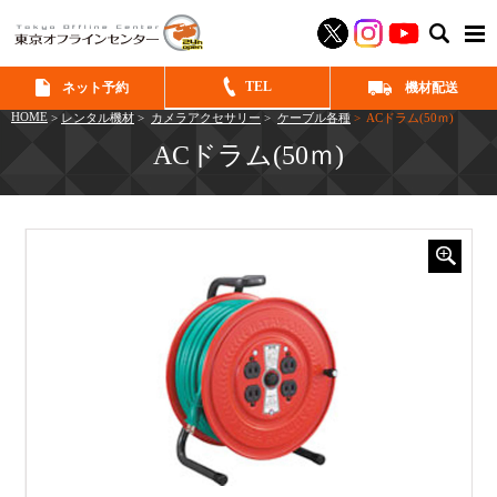
SEAR
TEL
ネット予約
機材配送
HOME
>
レンタル機材
>
カメラアクセサリー
>
ケーブル各種
> ACドラム(50ｍ)
ACドラム(50ｍ)