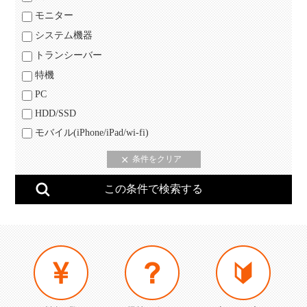
モニター
システム機器
トランシーバー
特機
PC
HDD/SSD
モバイル(iPhone/iPad/wi-fi)