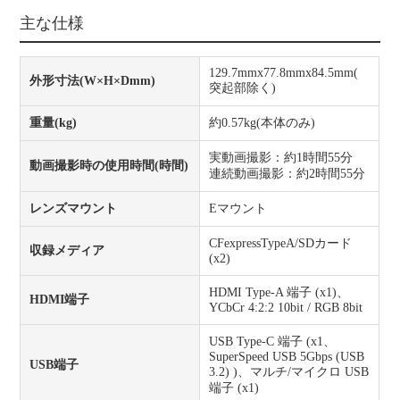
主な仕様
129.7mmx77.8mmx84.5mm(
外形寸法(W×H×Dmm)
突起部除く)
重量(kg)
約0.57kg(本体のみ)
実動画撮影：約1時間55分
動画撮影時の使用時間(時間)
連続動画撮影：約2時間55分
レンズマウント
Eマウント
CFexpressTypeA/SDカード
収録メディア
(x2)
HDMI Type-A 端子 (x1)、
HDMI端子
YCbCr 4:2:2 10bit / RGB 8bit
USB Type-C 端子 (x1、
SuperSpeed USB 5Gbps (USB
USB端子
3.2) )、マルチ/マイクロ USB
端子 (x1)