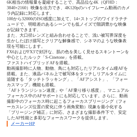
6K相当の情報量を凝縮することで、高品位な4K（QFHD：
3840×2160）映像を出力でき、4K120pのハイフレーム動画のカメ
ラ内記録に対応します。
100から32000のISO感度に加えて、14+ストップのワイドラチチ
ュードで、明暗差のあるシーンでも低ノイズで階調豊かな映像
が記録できます。
また、大口径レンズと組み合わせることで、浅い被写界深度を
生かしたぼけ描写とクリアな解像感で、シネマのような映像表
現を可能にします。
FX6およびFX3で好評な、肌の色を美しく見せるスキントーンを
中心としたルック「S-Cinetone」を搭載。
ファストハイブリッドAFを搭載。
動画撮影時に人物、動物、鳥にも対応したリアルタイム瞳AFを
搭載。また、液晶パネル上で被写体をタッチしリアルタイムに
追随する「タッチトラッキング」、「AFアシスト」、「フォー
カスマップ」機能も搭載。
「AFトランジション速度」や「AF乗り移り感度」、マニュアル
フォーカス中のAFサポートにも対応しています。さらに、動画
撮影中のフォーカス時に起こるフォーカスブリージング（フォ
ーカスレンズ位置の変化に伴う画角変動）現象を最小化する
「ブリージング補正」に対応。さまざまな撮影条件下で、安定
したAF性能と多彩なフォーカスワークを提供します。
メーカーHP