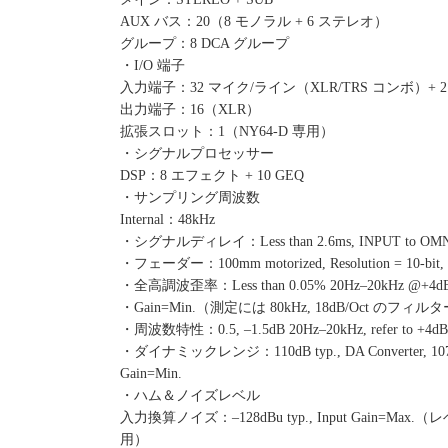
AUX バス：20（8 モノラル + 6 ステレオ）
グループ：8 DCA グループ
・I/O 端子
入力端子：32 マイク/ライン（XLR/TRS コンボ）+
出力端子：16（XLR）
拡張スロット：1（NY64-D 専用）
・シグナルプロセッサー
DSP：8 エフェクト + 10 GEQ
・サンプリング周波数
Internal：48kHz
・シグナルディレイ：Less than 2.6ms, INPUT to OMNI
・フェーダー：100mm motorized, Resolution = 10-bit, +10
・全高調波歪率：Less than 0.05% 20Hz–20kHz @+4dBu i
・Gain=Min.（測定には 80kHz, 18dB/Oct のフィ
・周波数特性：0.5, –1.5dB 20Hz–20kHz, refer to +4dBu
・ダイナミックレンジ：110dB typ., DA Converter, 107dB 
Gain=Min.
・ハム＆ノイズレベル
入力換算ノイズ：–128dBu typ., Input Gain=Max
用）