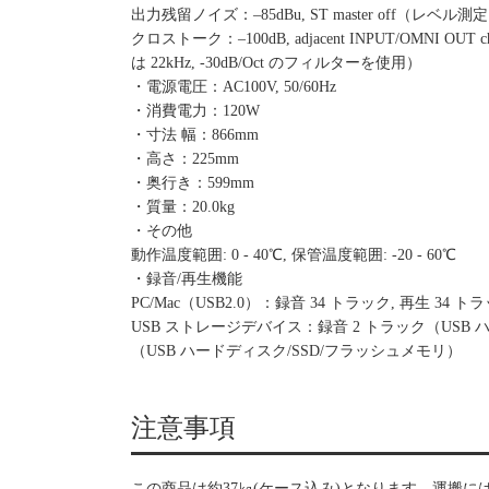
出力残留ノイズ：–85dBu, ST master off（レベル測
クロストーク：–100dB, adjacent INPUT/OMNI OUT cha
は 22kHz, -30dB/Oct のフィルターを使用）
・電源電圧：AC100V, 50/60Hz
・消費電力：120W
・寸法 幅：866mm
・高さ：225mm
・奥行き：599mm
・質量：20.0kg
・その他
動作温度範囲: 0 - 40℃, 保管温度範囲: -20 - 60℃
・録音/再生機能
PC/Mac（USB2.0）：録音 34 トラック, 再生 34 ト
USB ストレージデバイス：録音 2 トラック（USB ハ
（USB ハードディスク/SSD/フラッシュメモリ）
注意事項
この商品は約37㎏(ケース込み)となります。運搬に