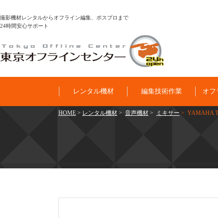
撮影機材レンタルからオフライン編集、ポスプロまで
24時間安心サポート
レンタル機材
編集技術作業
オフ
HOME
>
レンタル機材
>
音声機材
>
ミキサー
> YAMAHA 