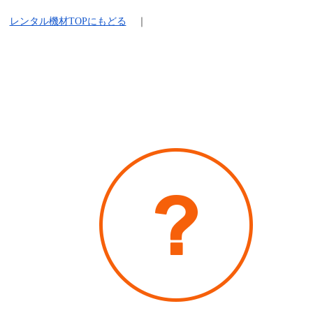
レンタル機材
TOPにもどる
｜