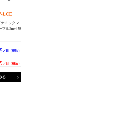
7-LCE
イナミックマ
ーブル3m付属
円
／日（税込）
円
／日（税込）
みる