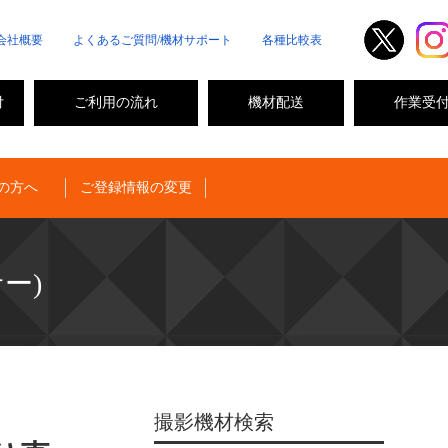
会社概要
よくあるご質問/機材サポート
各種比較表
付
ご利用の流れ
機材配送
作業受
の方へ
ご登録情報の変更
サー)
撮影機材検索