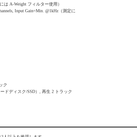
定には A-Weight フィルター使用）
nnels, Input Gain=Min. @1kHz（測定に
ラック
ードディスク/SSD）, 再生 2 トラック
は2人以上を推奨します。