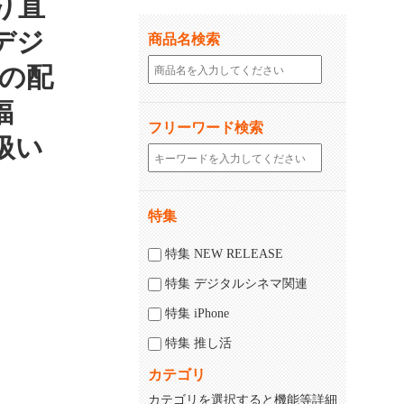
より直
デジ
商品名検索
での配
福
フリーワード検索
扱い
特集
じる
閉じる
特集 NEW RELEASE
特集 デジタルシネマ関連
特集 iPhone
特集 推し活
カテゴリ
カテゴリを選択すると機能等詳細