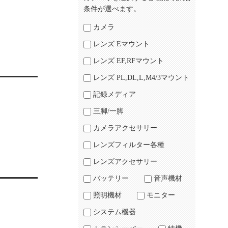
条件が選べます。
カメラ
レンズ Eマウント
レンズ EF,RFマウント
レンズ PL,DL,L,M4/3マウント
記録メディア
三脚/一脚
カメラアクセサリー
レンズフィルター各種
レンズアクセサリー
バッテリー
音声機材
照明機材
モニター
システム機器