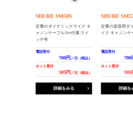
SHURE SM58S
SHURE SM5
定番のダイナミックマイク キ
定番の楽器用ダ
ャノンケーブル3ｍ付属 スイ
イク キャノンケ
ッチ有
電話受付
電話受付
700円
700
／日（税込）
ネット受付
ネット受付
595円
595
／日（税込）
詳細をみる
詳細を