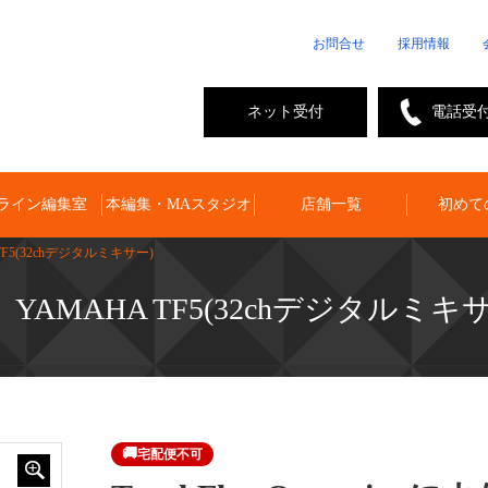
お問合せ
採用情報
ネット受付
電話受
ライン編集室
本編集・MAスタジオ
店舗一覧
初めて
TF5(32chデジタルミキサー)
YAMAHA TF5(32chデジタルミキ
🚚
宅配便不可