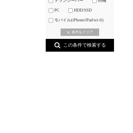
トランシーバー
特機
PC
HDD/SSD
モバイル(iPhone/iPad/wi-fi)