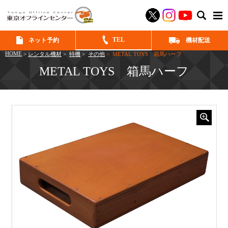
SEAR
TEL
ネット予約
機材配送
HOME
>
レンタル機材
>
特機
>
その他
> METAL TOYS 箱馬ハーフ
METAL TOYS 箱馬ハーフ