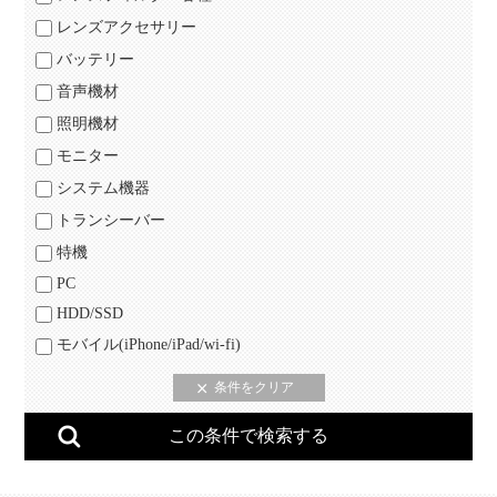
レンズアクセサリー
バッテリー
音声機材
照明機材
モニター
システム機器
トランシーバー
特機
PC
HDD/SSD
モバイル(iPhone/iPad/wi-fi)