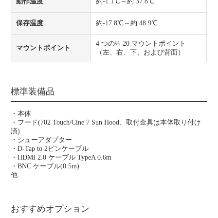
動作温度
約-1.1℃～約 37.8℃
保存温度
約-17.8℃～約 48.9℃
4 つの¼-20 マウントポイント
マウントポイント
（左、右、下、および背面）
標準装備品
・本体
・フード(702 Touch/Cine 7 Sun Hood、取付金具は本体取り付け
済)
・シューアダプター
・D-Tap to 2ピンケーブル
・HDMI 2.0 ケーブル TypeA 0.6m
・BNC ケーブル(0.5m)
他
おすすめオプション