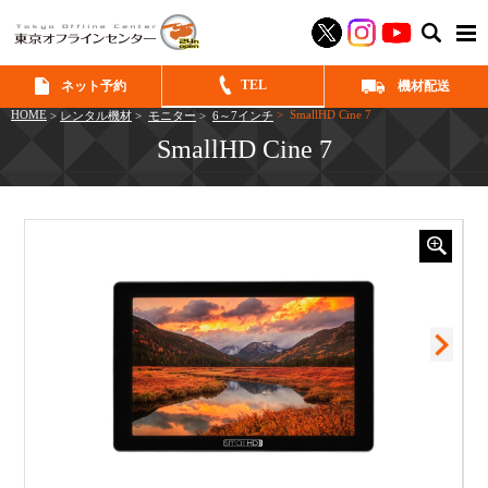
SEAR
TEL
ネット予約
機材配送
HOME
> SmallHD Cine 7
>
レンタル機材
>
モニター
>
6～7インチ
SmallHD Cine 7