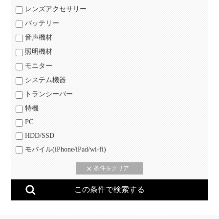
レンズアクセサリー
バッテリー
音声機材
照明機材
モニター
システム機器
トランシーバー
特機
PC
HDD/SSD
モバイル(iPhone/iPad/wi-fi)