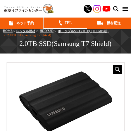
SEAR
TEL
ネット予約
機材配送
HOME
>
HDD/SSD
>
レンタル機材
>
ポータブルSSD 2.0TB(1,000MB/秒)
> 2.0TB SSD(Samsung T7 Shield)
2.0TB SSD(Samsung T7 Shield)