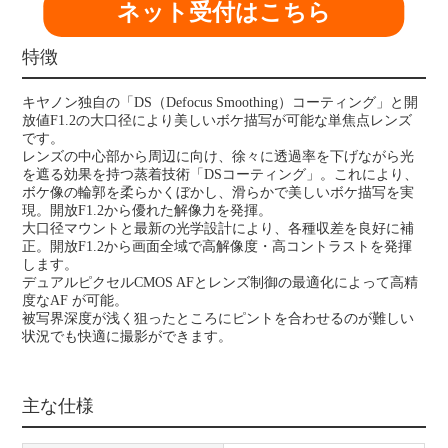
ネット受付はこちら
特徴
キヤノン独自の「DS（Defocus Smoothing）コーティング」と開
放値F1.2の大口径により美しいボケ描写が可能な単焦点レンズ
です。
レンズの中心部から周辺に向け、徐々に透過率を下げながら光
を遮る効果を持つ蒸着技術「DSコーティング」。これにより、
ボケ像の輪郭を柔らかくぼかし、滑らかで美しいボケ描写を実
現。開放F1.2から優れた解像力を発揮。
大口径マウントと最新の光学設計により、各種収差を良好に補
正。開放F1.2から画面全域で高解像度・高コントラストを発揮
します。
デュアルピクセルCMOS AFとレンズ制御の最適化によって高精
度なAF が可能。
被写界深度が浅く狙ったところにピントを合わせるのが難しい
状況でも快適に撮影ができます。
主な仕様