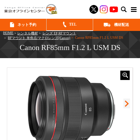
SEAR
TEL
ネット予約
機材配送
HOME
>
レンタル機材
>
レンズ EF,RFマウント
> Canon RF85mm F1.2 L USM DS
>
RFマウント 単焦点/マクロレンズ(Canon)
Canon RF85mm F1.2 L USM DS