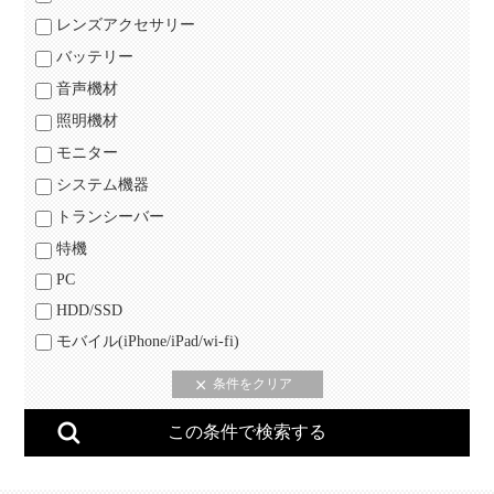
レンズアクセサリー
バッテリー
音声機材
照明機材
モニター
システム機器
トランシーバー
特機
PC
HDD/SSD
モバイル(iPhone/iPad/wi-fi)