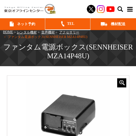
SEAR
TEL
ネット予約
機材配送
HOME
>
レンタル機材
>
音声機材
>
アクセサリー
> ファンタム電源ボックス(SENNHEISER MZA14P48U)
ファンタム電源ボックス(SENNHEISER
MZA14P48U)