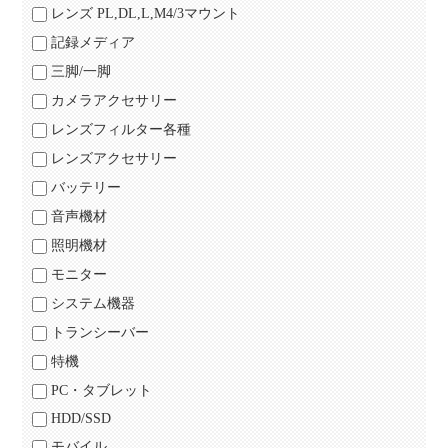
レンズ PL,DL,L,M4/3マウント
記録メディア
三脚/一脚
カメラアクセサリー
レンズフィルター各種
レンズアクセサリー
バッテリー
音声機材
照明機材
モニター
システム機器
トランシーバー
特機
PC・タブレット
HDD/SSD
モバイル