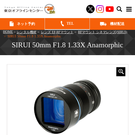
SEAR
TEL
ネット予約
機材配送
HOME
>
レンタル機材
>
レンズ EF,RFマウント
>
RFマウント シネマレンズ(SIRUI)
> SIRUI 50mm F1.8 1.33X Anamorphic
SIRUI 50mm F1.8 1.33X Anamorphic