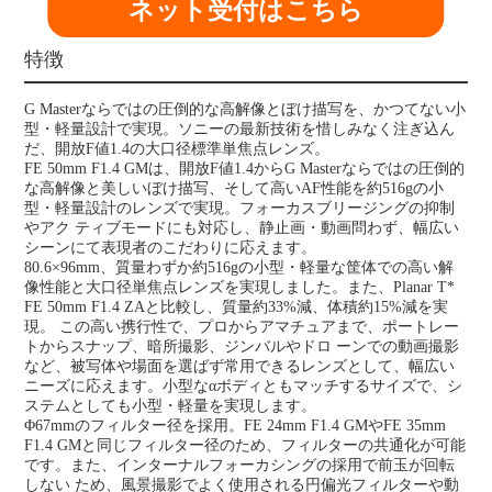
ネット受付はこちら
特徴
G Masterならではの圧倒的な高解像とぼけ描写を、かつてない小
型・軽量設計で実現。ソニーの最新技術を惜しみなく注ぎ込ん
だ、開放F値1.4の大口径標準単焦点レンズ。
FE 50mm F1.4 GMは、開放F値1.4からG Masterならではの圧倒的
な高解像と美しいぼけ描写、そして高いAF性能を約516gの小
型・軽量設計のレンズで実現。フォーカスブリージングの抑制
やアク ティブモードにも対応し、静止画・動画問わず、幅広い
シーンにて表現者のこだわりに応えます。
80.6×96mm、質量わずか約516gの小型・軽量な筐体での高い解
像性能と大口径単焦点レンズを実現しました。また、Planar T*
FE 50mm F1.4 ZAと比較し、質量約33%減、体積約15%減を実
現。 この高い携行性で、プロからアマチュアまで、ポートレー
トからスナップ、暗所撮影、ジンバルやドロ ーンでの動画撮影
など、被写体や場面を選ばず常用できるレンズとして、幅広い
ニーズに応えます。小型なαボディともマッチするサイズで、シ
ステムとしても小型・軽量を実現します。
Φ67mmのフィルター径を採用。FE 24mm F1.4 GMやFE 35mm
F1.4 GMと同じフィルター径のため、フィルターの共通化が可能
です。また、インターナルフォーカシングの採用で前玉が回転
しない ため、風景撮影でよく使用される円偏光フィルターや動