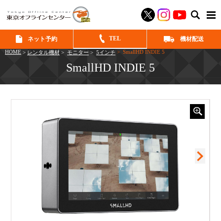
SEAR
TEL
ネット予約
機材配送
HOME
> SmallHD INDIE 5
>
レンタル機材
>
モニター
>
5インチ
SmallHD INDIE 5