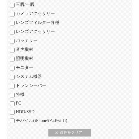
三脚/一脚
カメラアクセサリー
レンズフィルター各種
レンズアクセサリー
バッテリー
音声機材
照明機材
モニター
システム機器
トランシーバー
特機
PC
HDD/SSD
モバイル(iPhone/iPad/wi-fi)