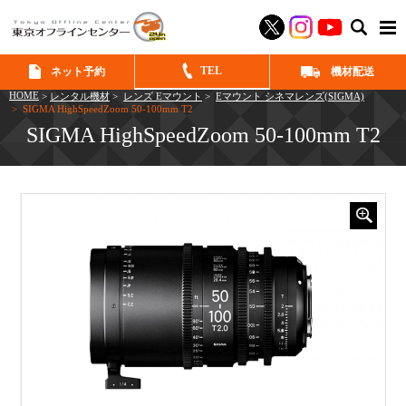
SEAR
TEL
ネット予約
機材配送
HOME
>
レンタル機材
>
レンズ Eマウント
>
Eマウント シネマレンズ(SIGMA)
> SIGMA HighSpeedZoom 50-100mm T2
SIGMA HighSpeedZoom 50-100mm T2