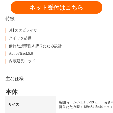
ネット受付はこちら
特徴
3軸スタビライザー
クイック起動
優れた携帯性＆折りたたみ設計
ActiveTrack5.0
内蔵延長ロッド
主な仕様
本体
展開時：276×111.5×99 mm（長
サイズ
折りたたみ時：189×84.5×44 m