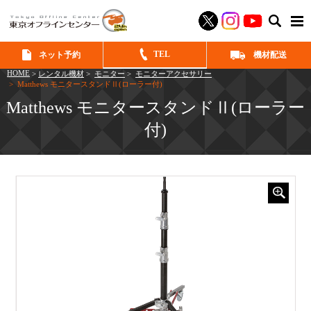
SEAR
TEL
ネット予約
機材配送
HOME
>
レンタル機材
>
モニター
>
モニターアクセサリー
> Matthews モニタースタンドⅡ(ローラー付)
Matthews モニタースタンドⅡ(ローラー
付)