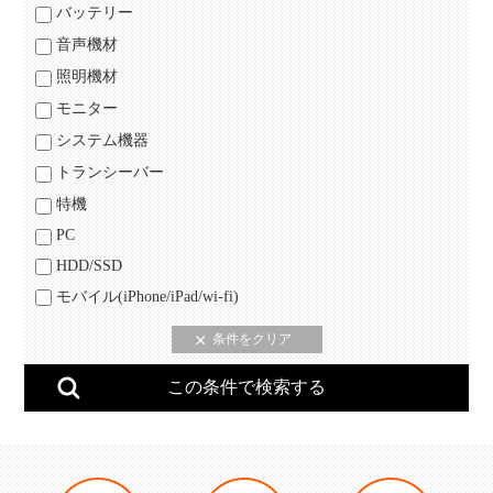
バッテリー
音声機材
照明機材
モニター
システム機器
トランシーバー
特機
PC
HDD/SSD
モバイル(iPhone/iPad/wi-fi)