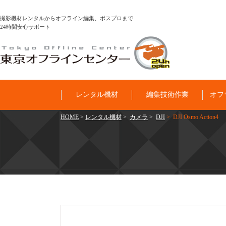
撮影機材レンタルからオフライン編集、ポスプロまで
24時間安心サポート
レンタル機材
編集技術作業
オフ
HOME
>
レンタル機材
>
カメラ
>
DJI
> DJI Osmo Action4