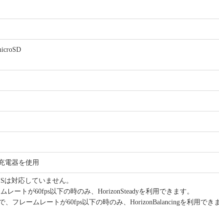
croSD
B-C充電器を使用
ISは対応していません。
レームレートが60fps以下の時のみ、HorizonSteadyを利用できます。
16:9)で、フレームレートが60fps以下の時のみ、HorizonBalancingを利用で