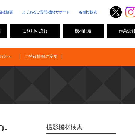
会社概要
よくあるご質問/機材サポート
各種比較表
付
ご利用の流れ
機材配送
作業受
の方へ
ご登録情報の変更
D-
撮影機材検索