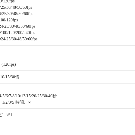
0/120fps
25/30/48/50/60fps
/25/30/48/50/60fps
100/120fps
4/25/30/48/50/60fps
100/120/200/240fps
24/25/30/48/50/60fps
(120fps)
10/15/30倍
6/7/8/10/13/15/20/25/30/40秒
1/2/3/5 時間、∞
正）※1