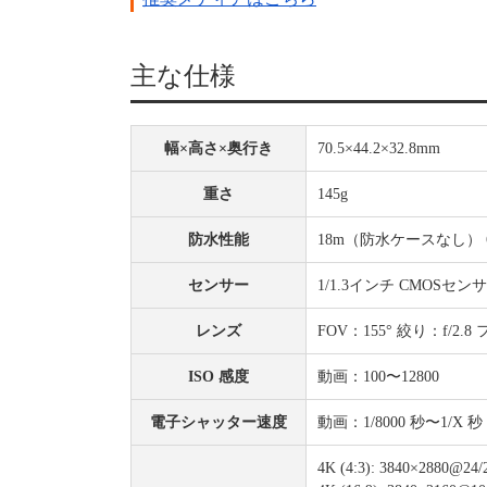
主な仕様
幅×高さ×奥行き
70.5×44.2×32.8mm
重さ
145g
防水性能
18m（防水ケースなし）
センサー
1/1.3インチ CMOSセン
レンズ
FOV：155° 絞り：f/2.
ISO 感度
動画：100〜12800
電子シャッター速度
動画：1/8000 秒〜1/
4K (4:3): 3840×2880@24/2