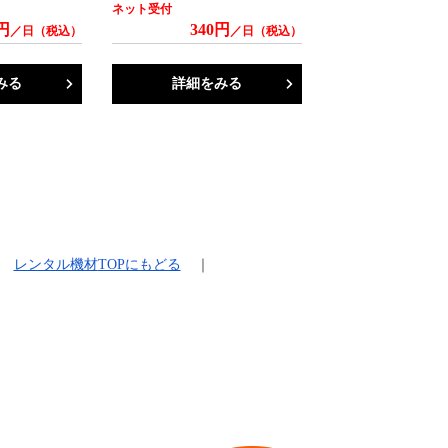
ネット受付
円
340円
／日（税込）
／日（税込）
みる
詳細をみる
レンタル機材
TOPにもどる
｜