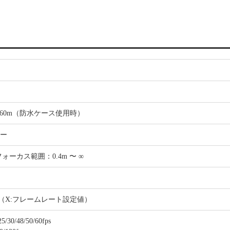
 60m（防水ケース使用時）
サー
8 フォーカス範囲：0.4m 〜 ∞
X 秒（X:フレームレート設定値）
5/30/48/50/60fps