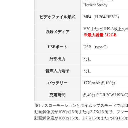
HorizonSteady
ビデオファイル形式
MP4（H.264/HEVC）
V30またはUHS-3以上のmi
収録メディア
※最大容量 512GB
USBポート
USB（type-C）
外部出力
なし
音声入力端子
なし
バッテリー
1770ｍAh 約160分
充電時間
約49分※DJI 30W US
※1：スローモーションとタイムラプスモードではE
動画解像度が1080p(16:9)または2.7K(16:9)で、フ
動画解像度が1080p(16:9)、2.7K(16:9)または4K(