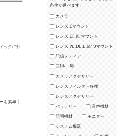
条件が選べます。
カメラ
レンズ Eマウント
レンズ EF,RFマウント
レンズ PL,DL,L,M4/3マウント
ティックに仕
記録メディア
三脚/一脚
カメラアクセサリー
レンズフィルター各種
レンズアクセサリー
ーを素早く
バッテリー
音声機材
照明機材
モニター
システム機器