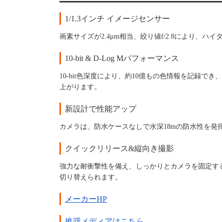
1/1.3インチ イメージセンサー
画素サイズが2.4μm相当、絞り値f/2.8により
10-bit & D-Log Mパフォーマンス
10-bit色深度により、約10億もの色情報を記録で
上がります。
新設計で性能アップ
カメラは、防水ケースなしで水深18mの防水性を発揮
クイックリリース&縦向き撮影
強力な耐衝撃性を備え、しっかりとカメラを固定す
切り替えられます。
メーカーHP
推奨メディアはこちら